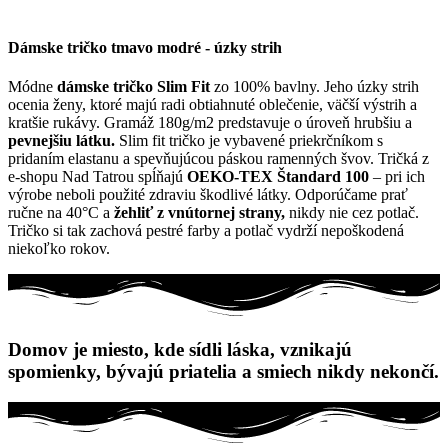
Dámske tričko tmavo modré - úzky strih
Módne
dámske tričko Slim Fit
zo 100% bavlny. Jeho úzky strih
ocenia ženy, ktoré majú radi obtiahnuté oblečenie, väčší výstrih a
kratšie rukávy. Gramáž 180g/m2 predstavuje o úroveň hrubšiu a
pevnejšiu látku.
Slim fit tričko je vybavené priekrčníkom s
pridaním elastanu a spevňujúcou páskou ramenných švov. Tričká z
e-shopu Nad Tatrou spĺňajú
OEKO-TEX Štandard 100
– pri ich
výrobe neboli použité zdraviu škodlivé látky. Odporúčame prať
ručne na 40°C a
žehliť z vnútornej strany,
nikdy nie cez potlač.
Tričko si tak zachová pestré farby a potlač vydrží nepoškodená
niekoľko rokov.
Domov je miesto, kde sídli láska, vznikajú
spomienky, bývajú priatelia a smiech nikdy nekončí.