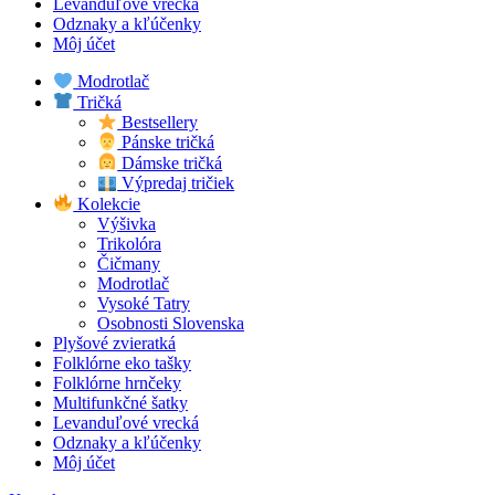
Levanduľové vrecká
Odznaky a kľúčenky
Môj účet
Modrotlač
Tričká
Bestsellery
Pánske tričká
Dámske tričká
Výpredaj tričiek
Kolekcie
Výšivka
Trikolóra
Čičmany
Modrotlač
Vysoké Tatry
Osobnosti Slovenska
Plyšové zvieratká
Folklórne eko tašky
Folklórne hrnčeky
Multifunkčné šatky
Levanduľové vrecká
Odznaky a kľúčenky
Môj účet