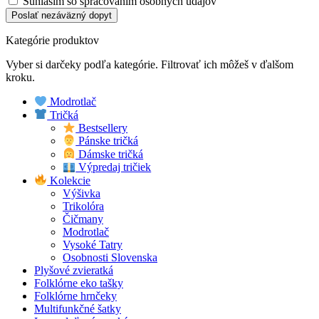
Súhlasím so spracovaním osobných údajov
Poslať nezáväzný dopyt
Kategórie produktov
Vyber si darčeky podľa kategórie. Filtrovať ich môžeš v ďalšom
kroku.
Modrotlač
Tričká
Bestsellery
Pánske tričká
Dámske tričká
Výpredaj tričiek
Kolekcie
Výšivka
Trikolóra
Čičmany
Modrotlač
Vysoké Tatry
Osobnosti Slovenska
Plyšové zvieratká
Folklórne eko tašky
Folklórne hrnčeky
Multifunkčné šatky