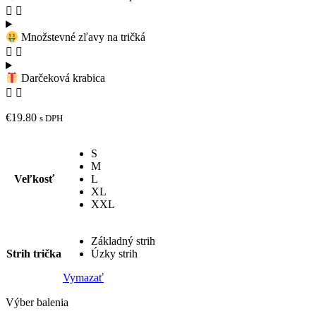
Množstevné zľavy na tričká
Darčeková krabica
€
19.80
s DPH
S
M
Veľkosť
L
XL
XXL
Základný strih
Strih trička
Úzky strih
Vymazať
Výber balenia