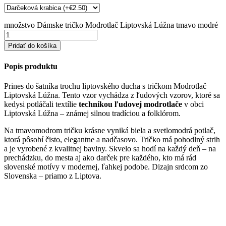
množstvo Dámske tričko Modrotlač Liptovská Lúžna tmavo modré
Pridať do košíka
Popis produktu
Prines do šatníka trochu liptovského ducha s tričkom Modrotlač
Liptovská Lúžna. Tento vzor vychádza z ľudových vzorov, ktoré sa
kedysi potláčali textílie
technikou ľudovej modrotlače
v obci
Liptovská Lúžna – známej silnou tradíciou a folklórom.
Na tmavomodrom tričku krásne vyniká biela a svetlomodrá potlač,
ktorá pôsobí čisto, elegantne a nadčasovo. Tričko má pohodlný strih
a je vyrobené z kvalitnej bavlny. Skvelo sa hodí na každý deň – na
prechádzku, do mesta aj ako darček pre každého, kto má rád
slovenské motívy v modernej, ľahkej podobe. Dizajn srdcom zo
Slovenska – priamo z Liptova.