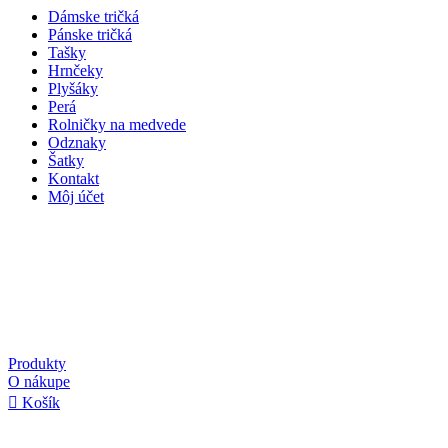
Dámske tričká
Pánske tričká
Tašky
Hrnčeky
Plyšáky
Perá
Rolničky na medvede
Odznaky
Šatky
Kontakt
Môj účet
Produkty
O nákupe
Košík