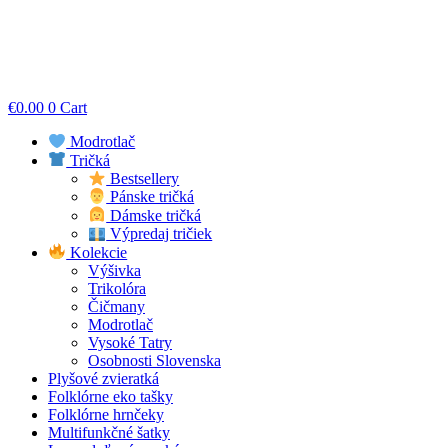
€
0.00
0
Cart
Modrotlač
Tričká
Bestsellery
Pánske tričká
Dámske tričká
Výpredaj tričiek
Kolekcie
Výšivka
Trikolóra
Čičmany
Modrotlač
Vysoké Tatry
Osobnosti Slovenska
Plyšové zvieratká
Folklórne eko tašky
Folklórne hrnčeky
Multifunkčné šatky