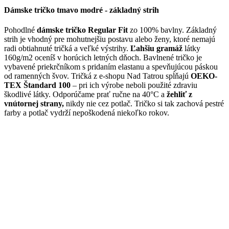
Dámske tričko tmavo modré - základný strih
Pohodlné
dámske tričko Regular Fit
zo 100% bavlny. Základný
strih je vhodný pre mohutnejšiu postavu alebo ženy, ktoré nemajú
radi obtiahnuté tričká a veľké výstrihy.
Ľahšiu gramáž
látky
160g/m2 oceníš v horúcich letných dňoch. Bavlnené tričko je
vybavené priekrčníkom s pridaním elastanu a spevňujúcou páskou
od ramenných švov. Tričká z e-shopu Nad Tatrou spĺňajú
OEKO-
TEX Štandard 100
– pri ich výrobe neboli použité zdraviu
škodlivé látky. Odporúčame prať ručne na 40°C a
žehliť z
vnútornej strany,
nikdy nie cez potlač. Tričko si tak zachová pestré
farby a potlač vydrží nepoškodená niekoľko rokov.