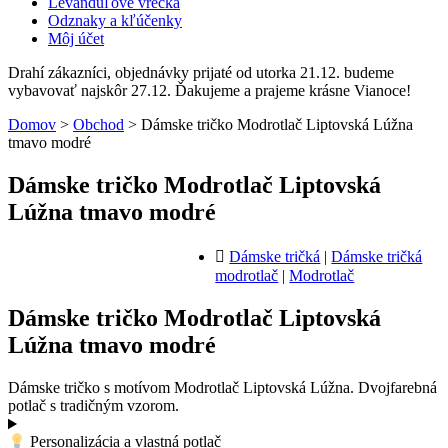
Levanduľové vrecká
Odznaky a kľúčenky
Môj účet
Drahí zákazníci, objednávky prijaté od utorka 21.12. budeme
vybavovať najskôr 27.12. Ďakujeme a prajeme krásne Vianoce!
Domov
>
Obchod
>
Dámske tričko Modrotlač Liptovská Lúžna
tmavo modré
Dámske tričko Modrotlač Liptovská
Lúžna tmavo modré
Dámske tričká
|
Dámske tričká
modrotlač
|
Modrotlač
Dámske tričko Modrotlač Liptovská
Lúžna tmavo modré
Dámske tričko s motívom Modrotlač Liptovská Lúžna. Dvojfarebná
potlač s tradičným vzorom.
Personalizácia a vlastná potlač