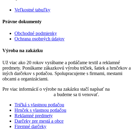
Veľkostné tabuľky
Právne dokumenty
Obchodné podmienky
Ochrana osobných údajov
Výroba na zakázku
Už viac ako 20 rokov vyrábame a potláčame textil a reklamné
predmety. Ponúkame zákazkovú výrobu tričiek, šatiek a hrnčekov a
iných darčekov s potlačou. Spolupracujeme s firmami, mestami
obcami a organizáciami.
Pre viac informácií o výrobe na zakázku stačí napísať na
objednavky@nadtatrou.sk
a budeme sa ti venovať.
Tričká s vlastnou potlačou
Hrnček s vlastnou potlačou
Reklamné predmety
Darčeky pre mestá a obce
Firemné darčeky