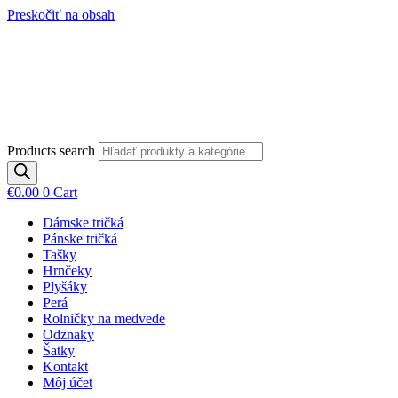
Preskočiť na obsah
Products search
€
0.00
0
Cart
Dámske tričká
Pánske tričká
Tašky
Hrnčeky
Plyšáky
Perá
Rolničky na medvede
Odznaky
Šatky
Kontakt
Môj účet