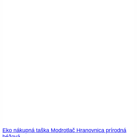
Eko nákupná taška Modrotlač Hranovnica prírodná
béžová