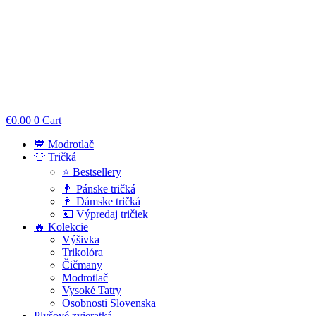
€
0.00
0
Cart
💙 Modrotlač
👕 Tričká
⭐ Bestsellery
👨 Pánske tričká
👩 Dámske tričká
💶 Výpredaj tričiek
🔥 Kolekcie
Výšivka
Trikolóra
Čičmany
Modrotlač
Vysoké Tatry
Osobnosti Slovenska
Plyšové zvieratká