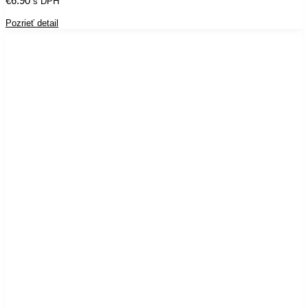
€
6.90
s DPH
Pozrieť detail