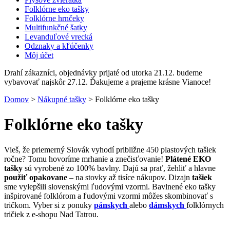
Folklórne eko tašky
Folklórne hrnčeky
Multifunkčné šatky
Levanduľové vrecká
Odznaky a kľúčenky
Môj účet
Drahí zákazníci, objednávky prijaté od utorka 21.12. budeme
vybavovať najskôr 27.12. Ďakujeme a prajeme krásne Vianoce!
Domov
>
Nákupné tašky
>
Folklórne eko tašky
Folklórne eko tašky
Vieš, že priemerný Slovák vyhodí približne 450 plastových tašiek
ročne? Tomu hovoríme mrhanie a znečisťovanie!
Plátené EKO
tašky
sú vyrobené zo 100% bavlny. Dajú sa prať, žehliť a hlavne
použiť opakovane
– na stovky až tisíce nákupov. Dizajn
tašiek
sme vylepšili slovenskými ľudovými vzormi. Bavlnené eko tašky
inšpirované folklórom a ľudovými vzormi môžes skombinovať s
tričkom. Vyber si z ponuky
pánskych
alebo
dámskych
folklórnych
tričiek z e-shopu Nad Tatrou.