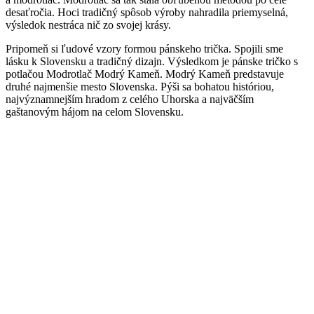
desaťročia. Hoci tradičný spôsob výroby nahradila priemyselná,
výsledok nestráca nič zo svojej krásy.
Pripomeň si ľudové vzory formou pánskeho trička. Spojili sme
lásku k Slovensku a tradičný dizajn. Výsledkom je pánske tričko s
potlačou Modrotlač Modrý Kameň. Modrý Kameň predstavuje
druhé najmenšie mesto Slovenska. Pýši sa bohatou históriou,
najvýznamnejším hradom z celého Uhorska a najväčším
gaštanovým hájom na celom Slovensku.