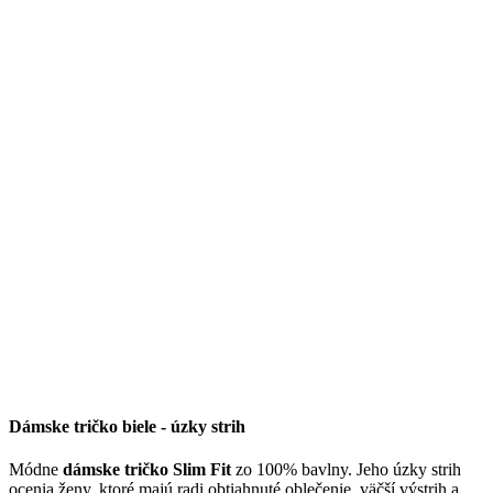
Dámske tričko biele - úzky strih
Módne
dámske tričko Slim Fit
zo 100% bavlny. Jeho úzky strih
ocenia ženy, ktoré majú radi obtiahnuté oblečenie, väčší výstrih a