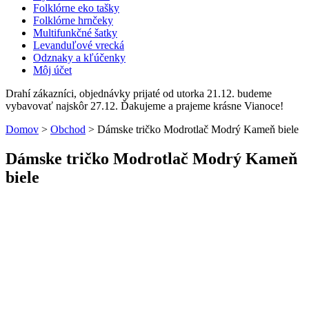
Folklórne eko tašky
Folklórne hrnčeky
Multifunkčné šatky
Levanduľové vrecká
Odznaky a kľúčenky
Môj účet
Drahí zákazníci, objednávky prijaté od utorka 21.12. budeme
vybavovať najskôr 27.12. Ďakujeme a prajeme krásne Vianoce!
Domov
>
Obchod
>
Dámske tričko Modrotlač Modrý Kameň biele
Dámske tričko Modrotlač Modrý Kameň
biele