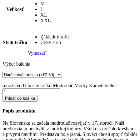
M
Veľkosť
L
XL
XXL
Základný strih
Strih trička
Úzky strih
Vymazať
Výber balenia
množstvo Dámske tričko Modrotlač Modrý Kameň biele
Pridať do košíka
Popis produktu
Na Slovensku sa začala modrotlač rozvíjať v 17. storočí. Naši
predkovia ju pochytili z indickej kultúry. Všetko sa začalo kresbami
a prvými návrhmi. Predstava bola jasná. Slováci chceli spojiť folklór
a modrotlač. Modrotlač sa tak stala obľúbenou metódou po celé