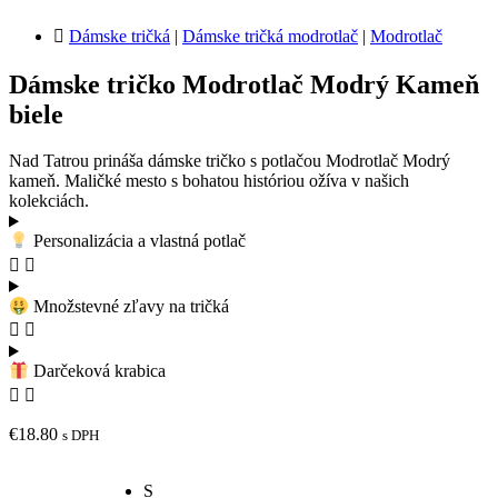
Dámske tričká
|
Dámske tričká modrotlač
|
Modrotlač
Dámske tričko Modrotlač Modrý Kameň
biele
Nad Tatrou prináša dámske tričko s potlačou Modrotlač Modrý
kameň. Maličké mesto s bohatou históriou ožíva v našich
kolekciách.
Personalizácia a vlastná potlač
Množstevné zľavy na tričká
Darčeková krabica
€
18.80
s DPH
S