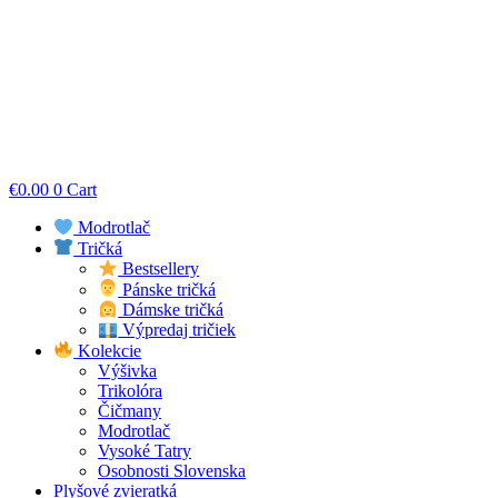
€
0.00
0
Cart
Modrotlač
Tričká
Bestsellery
Pánske tričká
Dámske tričká
Výpredaj tričiek
Kolekcie
Výšivka
Trikolóra
Čičmany
Modrotlač
Vysoké Tatry
Osobnosti Slovenska
Plyšové zvieratká