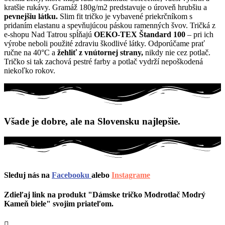
kratšie rukávy. Gramáž 180g/m2 predstavuje o úroveň hrubšiu a
pevnejšiu látku.
Slim fit tričko je vybavené priekrčníkom s
pridaním elastanu a spevňujúcou páskou ramenných švov. Tričká z
e-shopu Nad Tatrou spĺňajú
OEKO-TEX Štandard 100
– pri ich
výrobe neboli použité zdraviu škodlivé látky. Odporúčame prať
ručne na 40°C a
žehliť z vnútornej strany,
nikdy nie cez potlač.
Tričko si tak zachová pestré farby a potlač vydrží nepoškodená
niekoľko rokov.
Všade je dobre, ale na Slovensku najlepšie.
Sleduj nás na
Facebooku
alebo
Instagrame
Zdieľaj link na produkt "Dámske tričko Modrotlač Modrý
Kameň biele" svojim priateľom.