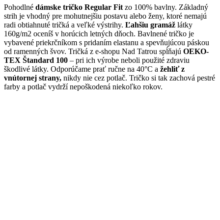
Pohodlné
dámske tričko Regular Fit
zo 100% bavlny. Základný
strih je vhodný pre mohutnejšiu postavu alebo ženy, ktoré nemajú
radi obtiahnuté tričká a veľké výstrihy.
Ľahšiu gramáž
látky
160g/m2 oceníš v horúcich letných dňoch. Bavlnené tričko je
vybavené priekrčníkom s pridaním elastanu a spevňujúcou páskou
od ramenných švov. Tričká z e-shopu Nad Tatrou spĺňajú
OEKO-
TEX Štandard 100
– pri ich výrobe neboli použité zdraviu
škodlivé látky. Odporúčame prať ručne na 40°C a
žehliť z
vnútornej strany,
nikdy nie cez potlač. Tričko si tak zachová pestré
farby a potlač vydrží nepoškodená niekoľko rokov.