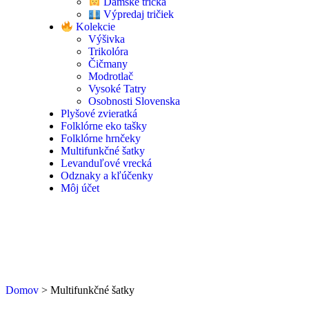
Dámske tričká
Výpredaj tričiek
Kolekcie
Výšivka
Trikolóra
Čičmany
Modrotlač
Vysoké Tatry
Osobnosti Slovenska
Plyšové zvieratká
Folklórne eko tašky
Folklórne hrnčeky
Multifunkčné šatky
Levanduľové vrecká
Odznaky a kľúčenky
Môj účet
Domov
>
Multifunkčné šatky