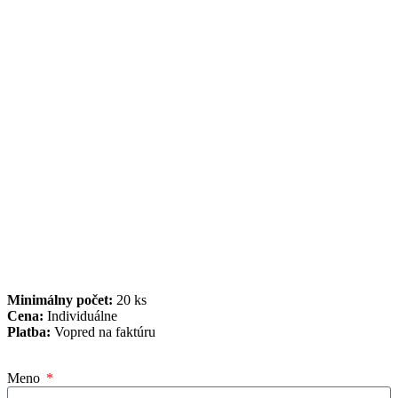
Minimálny počet:
20 ks
Cena:
Individuálne
Platba:
Vopred na faktúru
Meno