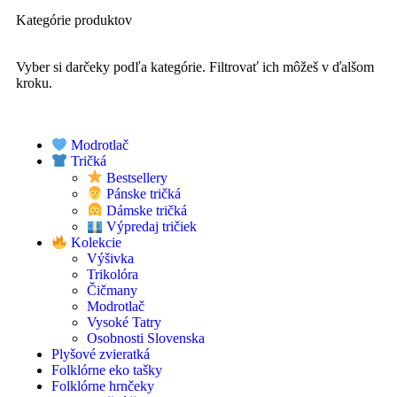
Kategórie produktov
Vyber si darčeky podľa kategórie. Filtrovať ich môžeš v ďalšom
kroku.
Modrotlač
Tričká
Bestsellery
Pánske tričká
Dámske tričká
Výpredaj tričiek
Kolekcie
Výšivka
Trikolóra
Čičmany
Modrotlač
Vysoké Tatry
Osobnosti Slovenska
Plyšové zvieratká
Folklórne eko tašky
Folklórne hrnčeky