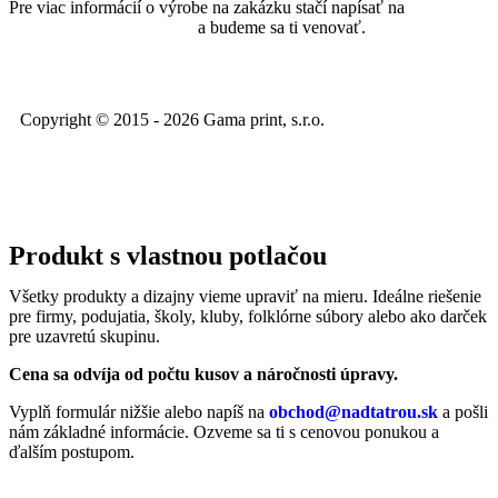
Pre viac informácií o výrobe na zakázku stačí napísať na
objednavky@nadtatrou.sk
a budeme sa ti venovať.
Copyright © 2015 - 2026 Gama print, s.r.o.
Produkt s vlastnou potlačou
Všetky produkty a dizajny vieme upraviť na mieru. Ideálne riešenie
pre firmy, podujatia, školy, kluby, folklórne súbory alebo ako darček
pre uzavretú skupinu.
Cena sa odvíja od počtu kusov a náročnosti úpravy.
Vyplň formulár nižšie alebo napíš na
obchod@nadtatrou.sk
a pošli
nám základné informácie. Ozveme sa ti s cenovou ponukou a
ďalším postupom.