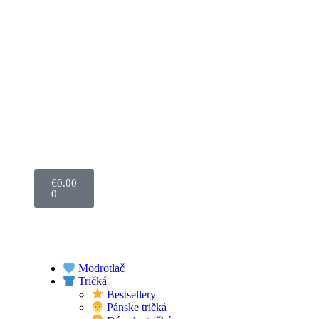
€
0.00
0
Modrotlač
Tričká
Bestsellery
Pánske tričká