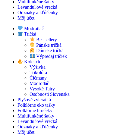
Multifunkčné šatky
Levanduľové vrecká
Odznaky a kľúčenky
Môj účet
Modrotlač
Tričká
Bestsellery
Pánske tričká
Dámske tričká
Výpredaj tričiek
Kolekcie
Výšivka
Trikolóra
Čičmany
Modrotlač
Vysoké Tatry
Osobnosti Slovenska
Plyšové zvieratká
Folklórne eko tašky
Folklórne hrnčeky
Multifunkčné šatky
Levanduľové vrecká
Odznaky a kľúčenky
Môj účet