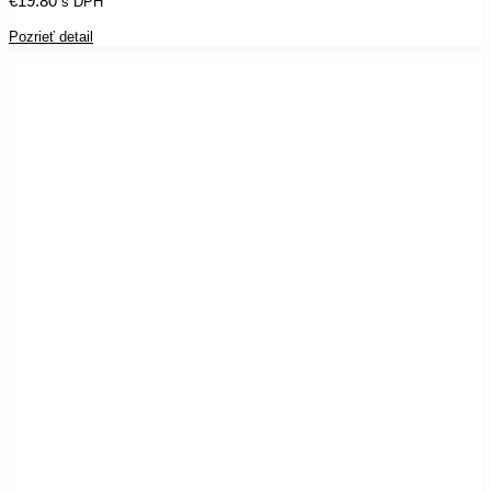
€
19.80
s DPH
Pozrieť detail