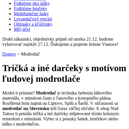
Folklórne eko tašky
Folklórne hrnčeky
Multifunkčné šatky
Levanduľové vrecká
Odznaky a kľúčenky
Môj účet
Drahí zákazníci, objednávky prijaté od utorka 21.12. budeme
vybavovať najskôr 27.12. Ďakujeme a prajeme krásne Vianoce!
Domov
>
Modrotlač
Tričká a iné darčeky s motívom
ľudovej modrotlače
Modrá ti pristane!
Modrotlač
je technika farbenia látkového
materiálu, v minulosti často z ľanového a konopného plátna.
Rozšírená bola najmä na Liptove, Spiši a Šariši. V súčasnosti sa
modrotlač na Slovensku
teší čoraz väčšej obľube. E-shop Nad
Tatrou ti prináša tričká a iné darčeky inšpirované týmto krásnym
remeslom z minulosti. Vyber si z ponuky šatiek, hrnčekov alebo
tašku s modrotlačou.