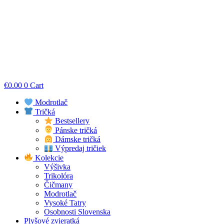
€
0.00
0
Cart
Modrotlač
Tričká
Bestsellery
Pánske tričká
Dámske tričká
Výpredaj tričiek
Kolekcie
Výšivka
Trikolóra
Čičmany
Modrotlač
Vysoké Tatry
Osobnosti Slovenska
Plyšové zvieratká