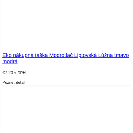
Eko nákupná taška Modrotlač Liptovská Lúžna tmavo
modrá
€
7.20
s DPH
Pozrieť detail