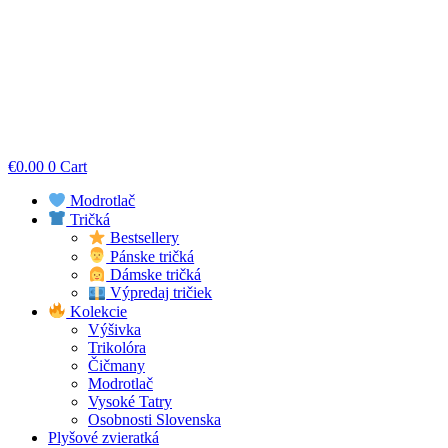
€
0.00
0
Cart
Modrotlač
Tričká
Bestsellery
Pánske tričká
Dámske tričká
Výpredaj tričiek
Kolekcie
Výšivka
Trikolóra
Čičmany
Modrotlač
Vysoké Tatry
Osobnosti Slovenska
Plyšové zvieratká