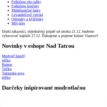
Folklórne eko tašky
Folklórne hrnčeky
Multifunkčné šatky
Levanduľové vrecká
Odznaky a kľúčenky
Môj účet
Drahí zákazníci, objednávky prijaté od utorka 21.12. budeme
vybavovať najskôr 27.12. Ďakujeme a prajeme krásne Vianoce!
Novinky v eshope Nad Tatrou
Medveď hnedý
tričko
Button
Tričko
Tatranská sova
tričko
Darčeky inšpirované modrotlačou