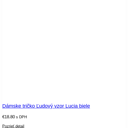
Dámske tričko Ľudový vzor Lucia biele
€
18.80
s DPH
Pozrieť detail