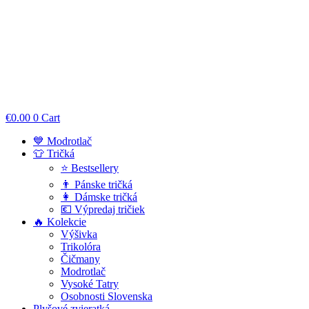
€
0.00
0
Cart
💙 Modrotlač
👕 Tričká
⭐ Bestsellery
👨 Pánske tričká
👩 Dámske tričká
💶 Výpredaj tričiek
🔥 Kolekcie
Výšivka
Trikolóra
Čičmany
Modrotlač
Vysoké Tatry
Osobnosti Slovenska
Plyšové zvieratká