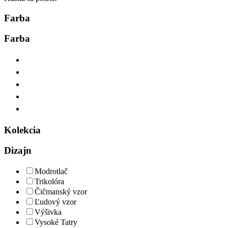
Farba
Farba
Kolekcia
Dizajn
Modrotlač
Trikolóra
Čičmanský vzor
Ľudový vzor
Výšivka
Vysoké Tatry