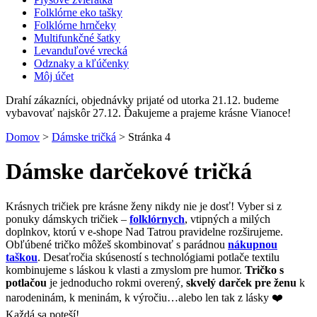
Folklórne eko tašky
Folklórne hrnčeky
Multifunkčné šatky
Levanduľové vrecká
Odznaky a kľúčenky
Môj účet
Drahí zákazníci, objednávky prijaté od utorka 21.12. budeme
vybavovať najskôr 27.12. Ďakujeme a prajeme krásne Vianoce!
Domov
>
Dámske tričká
>
Stránka 4
Dámske darčekové tričká
Krásnych tričiek pre krásne ženy nikdy nie je dosť! Vyber si z
ponuky dámskych tričiek –
folklórnych
, vtipných a milých
doplnkov, ktorú v e-shope Nad Tatrou pravidelne rozširujeme.
Obľúbené tričko môžeš skombinovať s parádnou
nákupnou
taškou
. Desaťročia skúseností s technológiami potlače textilu
kombinujeme s láskou k vlasti a zmyslom pre humor.
Tričko s
potlačou
je jednoducho rokmi overený,
skvelý darček pre ženu
k
narodeninám, k meninám, k výročiu…alebo len tak z lásky ❤️
Každá sa poteší!