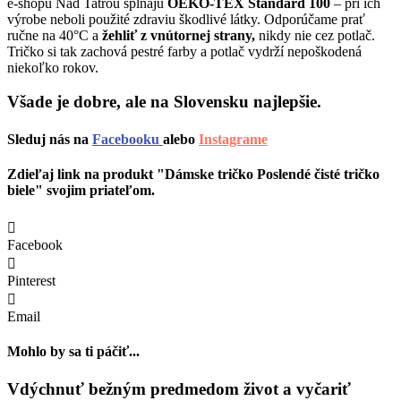
e-shopu Nad Tatrou spĺňajú
OEKO-TEX Štandard 100
– pri ich
výrobe neboli použité zdraviu škodlivé látky. Odporúčame prať
ručne na 40°C a
žehliť z vnútornej strany,
nikdy nie cez potlač.
Tričko si tak zachová pestré farby a potlač vydrží nepoškodená
niekoľko rokov.
Všade je dobre, ale na Slovensku najlepšie.
Sleduj nás na
Facebooku
alebo
Instagrame
Zdieľaj link na produkt "Dámske tričko Poslendé čisté tričko
biele" svojim priateľom.
Facebook
Pinterest
Email
Mohlo by sa ti páčiť...
Vdýchnuť bežným predmedom život a vyčariť