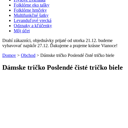
Folklórne eko tašky
Folklórne hrnčeky
Multifunkčné šatky
Levanduľové vrecká
Odznaky a kľúčenky
Môj účet
Drahí zákazníci, objednávky prijaté od utorka 21.12. budeme
vybavovať najskôr 27.12. Ďakujeme a prajeme krásne Vianoce!
Domov
>
Obchod
>
Dámske tričko Poslendé čisté tričko biele
Dámske tričko Poslendé čisté tričko biele