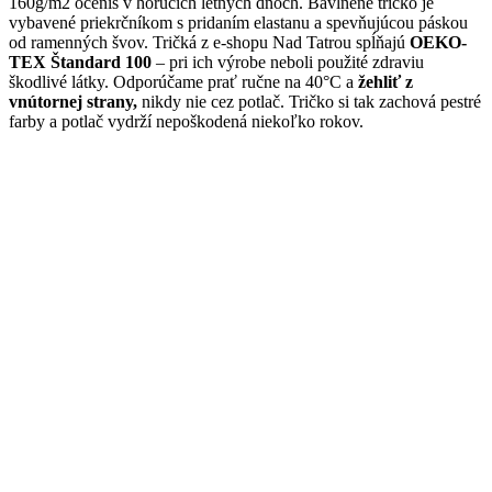
160g/m2 oceníš v horúcich letných dňoch. Bavlnené tričko je
vybavené priekrčníkom s pridaním elastanu a spevňujúcou páskou
od ramenných švov. Tričká z e-shopu Nad Tatrou spĺňajú
OEKO-
TEX Štandard 100
– pri ich výrobe neboli použité zdraviu
škodlivé látky. Odporúčame prať ručne na 40°C a
žehliť z
vnútornej strany,
nikdy nie cez potlač. Tričko si tak zachová pestré
farby a potlač vydrží nepoškodená niekoľko rokov.