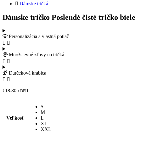
Dámske tričká
Dámske tričko Poslendé čisté tričko biele
💡 Personalizácia a vlastná potlač
🤑 Množstevné zľavy na tričká
🎁 Darčeková krabica
€
18.80
s DPH
S
M
Veľkosť
L
XL
XXL