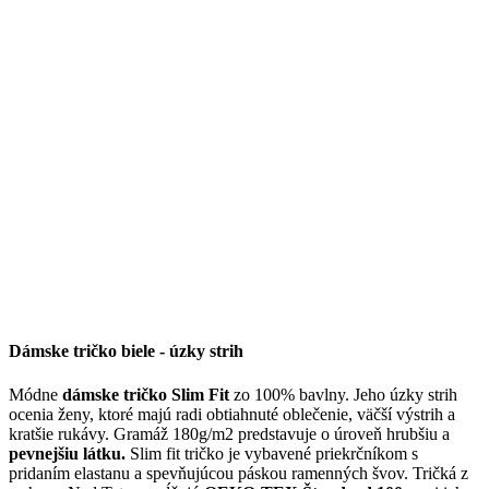
Dámske tričko biele - úzky strih
Módne
dámske tričko Slim Fit
zo 100% bavlny. Jeho úzky strih
ocenia ženy, ktoré majú radi obtiahnuté oblečenie, väčší výstrih a
kratšie rukávy. Gramáž 180g/m2 predstavuje o úroveň hrubšiu a
pevnejšiu látku.
Slim fit tričko je vybavené priekrčníkom s
pridaním elastanu a spevňujúcou páskou ramenných švov. Tričká z