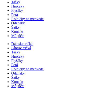
Tašky
Hrnčeky
Plyšáky
Perá
Rolničky na medvede
Odznaky
Šatky
Kontakt
Môj účet
Dámske tričká
Pánske tričká
Tašky
Hrnčeky
Plyšáky
Perá
Rolničky na medvede
Odznaky
Šatky
Kontakt
Môj účet