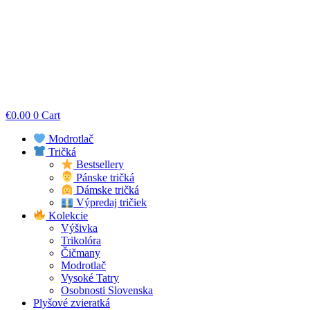
€
0.00
0
Cart
Modrotlač
Tričká
Bestsellery
Pánske tričká
Dámske tričká
Výpredaj tričiek
Kolekcie
Výšivka
Trikolóra
Čičmany
Modrotlač
Vysoké Tatry
Osobnosti Slovenska
Plyšové zvieratká