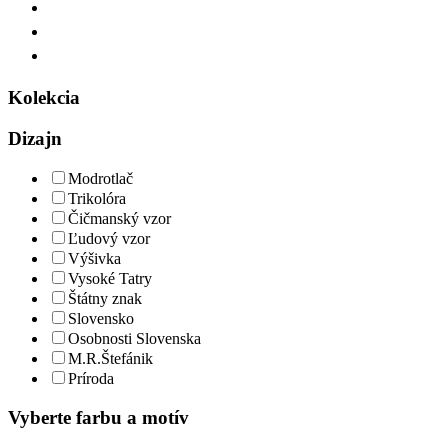
Kolekcia
Dizajn
Modrotlač
Trikolóra
Čičmanský vzor
Ľudový vzor
Výšivka
Vysoké Tatry
Štátny znak
Slovensko
Osobnosti Slovenska
M.R.Štefánik
Príroda
Vyberte farbu a motív