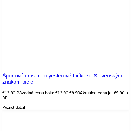
Športové unisex polyesterové tričko so Slovenským
znakom biele
€
13.90
Pôvodná cena bola: €13.90.
€
9.90
Aktuálna cena je: €9.90.
s
DPH
Pozrieť detail