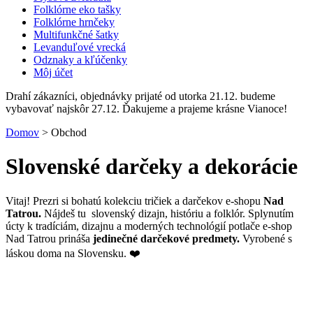
Folklórne eko tašky
Folklórne hrnčeky
Multifunkčné šatky
Levanduľové vrecká
Odznaky a kľúčenky
Môj účet
Drahí zákazníci, objednávky prijaté od utorka 21.12. budeme
vybavovať najskôr 27.12. Ďakujeme a prajeme krásne Vianoce!
Domov
>
Obchod
Slovenské darčeky a dekorácie
Vitaj! Prezri si bohatú kolekciu tričiek a darčekov e-shopu
Nad
Tatrou.
Nájdeš tu slovenský dizajn, históriu a folklór. Splynutím
úcty k tradíciám, dizajnu a moderných technológií potlače e-shop
Nad Tatrou prináša
jedinečné darčekové predmety.
Vyrobené s
láskou doma na Slovensku. ❤️