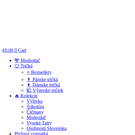
€
0.00
0
Cart
💙 Modrotlač
👕 Tričká
⭐ Bestsellery
👨 Pánske tričká
👩 Dámske tričká
💶 Výpredaj tričiek
🔥 Kolekcie
Výšivka
Trikolóra
Čičmany
Modrotlač
Vysoké Tatry
Osobnosti Slovenska
Plyšové zvieratká