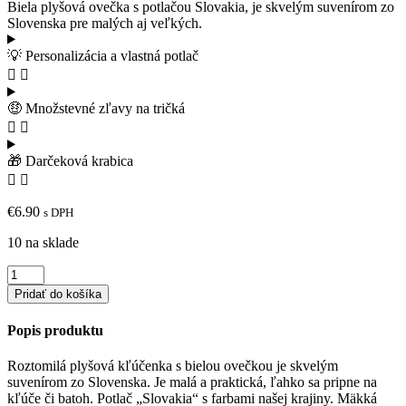
Biela plyšová ovečka s potlačou Slovakia, je skvelým suvenírom zo
Slovenska pre malých aj veľkých.
💡 Personalizácia a vlastná potlač
🤑 Množstevné zľavy na tričká
🎁 Darčeková krabica
€
6.90
s DPH
10 na sklade
množstvo
Plyšová
Pridať do košíka
kľučenka
ovečka
Popis produktu
s
potlačou
Roztomilá plyšová kľúčenka s bielou ovečkou je skvelým
Slovakia
suvenírom zo Slovenska. Je malá a praktická, ľahko sa pripne na
-
kľúče či batoh. Potlač „Slovakia“ s farbami našej krajiny. Mäkká
8cm