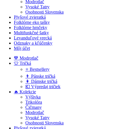
Modrotlač
Vysoké Tatry
Osobnosti Slovenska
Plyšové zvieratká
Folklórne eko tašky
Folklórne hrnčeky
Multifunkčné šatky
Levanduľové vrecká
Odznaky a kľúčenky
Môj účet
💙 Modrotlač
👕 Tričká
⭐ Bestsellery
👨 Pánske tričká
👩 Dámske tričká
💶 Výpredaj tričiek
🔥 Kolekcie
Výšivka
Trikolóra
Čičmany
Modrotlač
Vysoké Tatry
Osobnosti Slovenska
Plyšové zvieratká