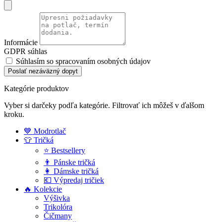
Informácie
GDPR súhlas
Súhlasím so spracovaním osobných údajov
Poslať nezáväzný dopyt
Kategórie produktov
Vyber si darčeky podľa kategórie. Filtrovať ich môžeš v ďalšom
kroku.
💙 Modrotlač
👕 Tričká
⭐ Bestsellery
👨 Pánske tričká
👩 Dámske tričká
💶 Výpredaj tričiek
🔥 Kolekcie
Výšivka
Trikolóra
Čičmany