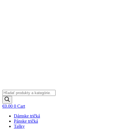
Preskočiť
na
obsah
Products
search
€
0.00
0
Cart
Dámske tričká
Pánske tričká
Tašky