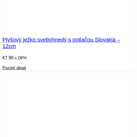
Plyšový ježko svetlohnedý s potlačou Slovakia –
12cm
€
7.90
s DPH
Pozrieť detail