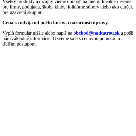
Všetky produkty a dizajny vieme upraviť na mieru. Ideálne riešenie
pre firmy, podujatia, školy, kluby, folklórne súbory alebo ako darček
pre uzavretú skupinu.
Cena sa odvíja od počtu kusov a náročnosti úpravy.
Vyplň formulár nižšie alebo napíš na
obchod@nadtatrou.sk
a pošli
nám základné informácie. Ozveme sa ti s cenovou ponukou a
ďalším postupom.