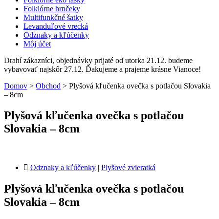
Folklórne hrnčeky
Multifunkčné šatky
Levanduľové vrecká
Odznaky a kľúčenky
Môj účet
Drahí zákazníci, objednávky prijaté od utorka 21.12. budeme
vybavovať najskôr 27.12. Ďakujeme a prajeme krásne Vianoce!
Domov
>
Obchod
>
Plyšová kľučenka ovečka s potlačou Slovakia
– 8cm
Plyšová kľučenka ovečka s potlačou
Slovakia – 8cm
Odznaky a kľúčenky
|
Plyšové zvieratká
Plyšová kľučenka ovečka s potlačou
Slovakia – 8cm