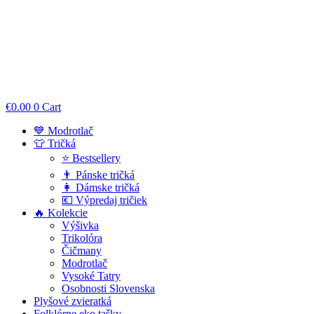
€
0.00
0
Cart
💙 Modrotlač
👕 Tričká
⭐ Bestsellery
👨 Pánske tričká
👩 Dámske tričká
💶 Výpredaj tričiek
🔥 Kolekcie
Výšivka
Trikolóra
Čičmany
Modrotlač
Vysoké Tatry
Osobnosti Slovenska
Plyšové zvieratká
Folklórne eko tašky