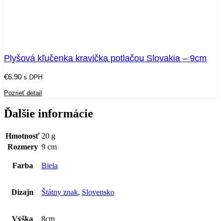
Plyšová kľučenka kravička potlačou Slovakia – 9cm
€
6.90
s DPH
Pozrieť detail
Ďalšie informácie
Hmotnosť
20 g
Rozmery
9 cm
Farba
Biela
Dizajn
Štátny znak
,
Slovensko
Výška
8cm