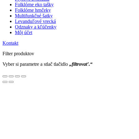
Folklórne eko tašky
Folklórne hrnčeky
Multifunkčné šatky
Levanduľové vrecká
Odznaky a kľúčenky
Môj účet
Kontakt
Filter produktov
Vyber si parametre a stlač tlačidlo
„filtrovať.“