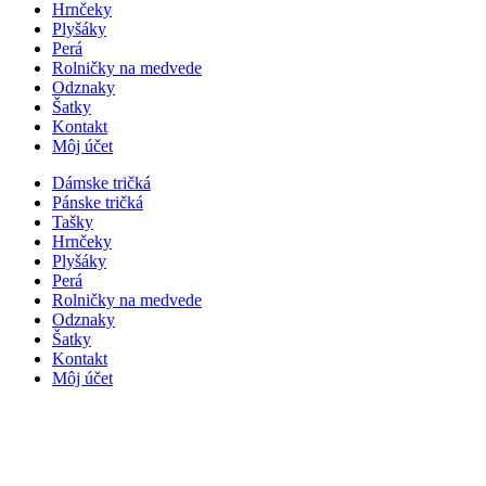
Hrnčeky
Plyšáky
Perá
Rolničky na medvede
Odznaky
Šatky
Kontakt
Môj účet
Dámske tričká
Pánske tričká
Tašky
Hrnčeky
Plyšáky
Perá
Rolničky na medvede
Odznaky
Šatky
Kontakt
Môj účet