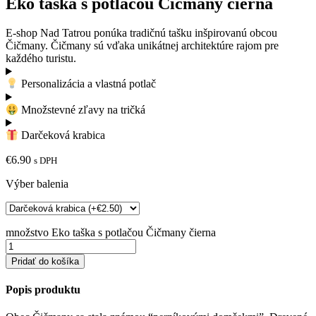
Eko taška s potlačou Čičmany čierna
E-shop Nad Tatrou ponúka tradičnú tašku inšpirovanú obcou
Čičmany. Čičmany sú vďaka unikátnej architektúre rajom pre
každého turistu.
Personalizácia a vlastná potlač
Množstevné zľavy na tričká
Darčeková krabica
€
6.90
s DPH
Výber balenia
množstvo Eko taška s potlačou Čičmany čierna
Pridať do košíka
Popis produktu