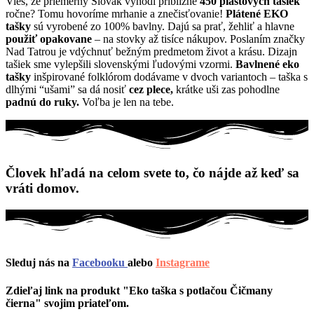
Vieš, že priemerný Slovák vyhodí približne
450 plastových tašiek
ročne? Tomu hovoríme mrhanie a znečisťovanie!
Plátené EKO
tašky
sú vyrobené zo 100% bavlny. Dajú sa prať, žehliť a hlavne
použiť opakovane
– na stovky až tisíce nákupov. Poslaním značky
Nad Tatrou je vdýchnuť bežným predmetom život a krásu. Dizajn
tašiek sme vylepšili slovenskými ľudovými vzormi.
Bavlnené eko
tašky
inšpirované folklórom dodávame v dvoch variantoch – taška s
dlhými “ušami” sa dá nosiť
cez plece,
krátke uši zas pohodlne
padnú do ruky.
Voľba je len na tebe.
Človek hľadá na celom svete to, čo nájde až keď sa
vráti domov.
Sleduj nás na
Facebooku
alebo
Instagrame
Zdieľaj link na produkt "Eko taška s potlačou Čičmany
čierna" svojim priateľom.