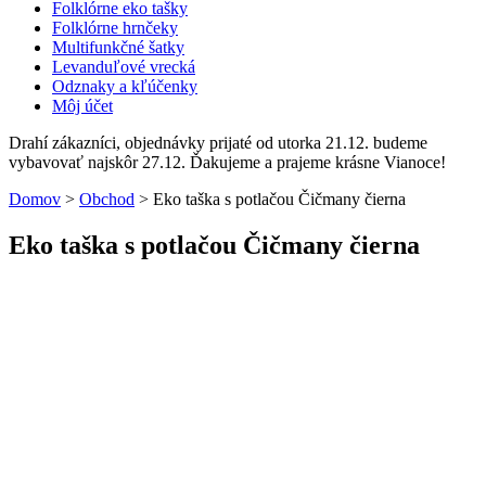
Folklórne eko tašky
Folklórne hrnčeky
Multifunkčné šatky
Levanduľové vrecká
Odznaky a kľúčenky
Môj účet
Drahí zákazníci, objednávky prijaté od utorka 21.12. budeme
vybavovať najskôr 27.12. Ďakujeme a prajeme krásne Vianoce!
Domov
>
Obchod
>
Eko taška s potlačou Čičmany čierna
Eko taška s potlačou Čičmany čierna