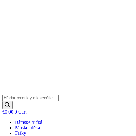
Preskočiť
na
obsah
Products
search
€
0.00
0
Cart
Dámske tričká
Pánske tričká
Tašky