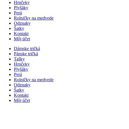
Hrnčeky
Plyšáky
Perá
Rolničky na medvede
Odznaky
Šatky
Kontakt
Môj účet
Dámske tričká
Pánske tričká
Tašky
Hrnčeky
Plyšáky
Perá
Rolničky na medvede
Odznaky
Šatky
Kontakt
Môj účet