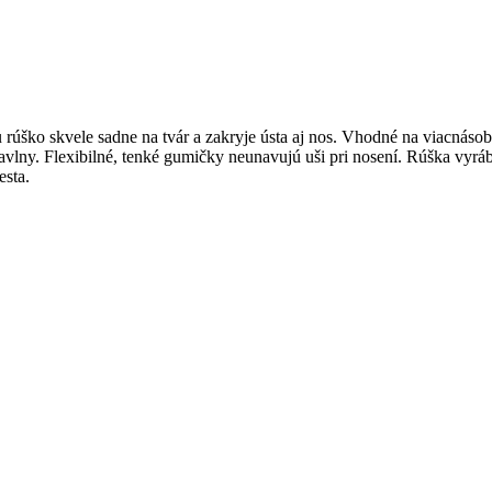
úško skvele sadne na tvár a zakryje ústa aj nos. Vhodné na viacnáso
avlny. Flexibilné, tenké gumičky neunavujú uši pri nosení. Rúška vyr
esta.