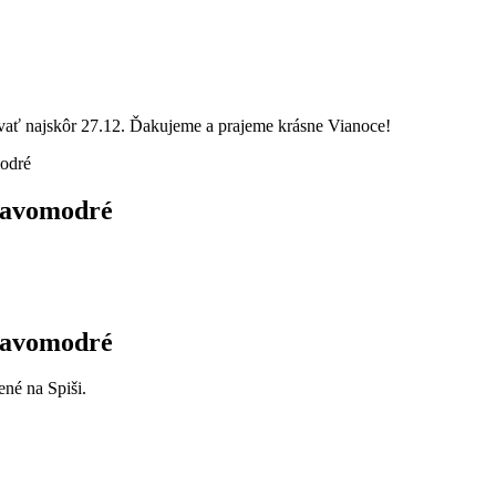
vať najskôr 27.12. Ďakujeme a prajeme krásne Vianoce!
odré
mavomodré
mavomodré
né na Spiši.