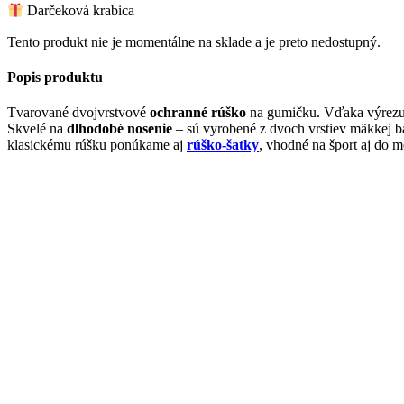
Darčeková krabica
Tento produkt nie je momentálne na sklade a je preto nedostupný.
Popis produktu
Tvarované dvojvrstvové
ochranné rúško
na gumičku. Vďaka výrezu r
Skvelé na
dlhodobé nosenie
– sú vyrobené z dvoch vrstiev mäkkej b
klasickému rúšku ponúkame aj
rúško-šatky
, vhodné na šport aj do m