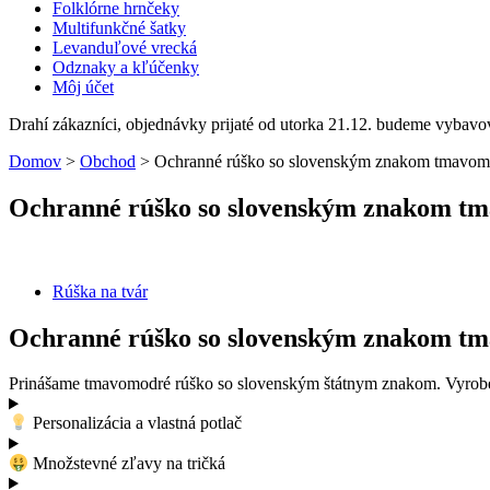
Folklórne hrnčeky
Multifunkčné šatky
Levanduľové vrecká
Odznaky a kľúčenky
Môj účet
Drahí zákazníci, objednávky prijaté od utorka 21.12. budeme vybavo
Domov
>
Obchod
>
Ochranné rúško so slovenským znakom tmavom
Ochranné rúško so slovenským znakom t
Rúška na tvár
Ochranné rúško so slovenským znakom t
Prinášame tmavomodré rúško so slovenským štátnym znakom. Vyrobe
Personalizácia a vlastná potlač
Množstevné zľavy na tričká