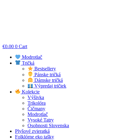
€
0.00
0
Cart
Modrotlač
Tričká
Bestsellery
Pánske tričká
Dámske tričká
Výpredaj tričiek
Kolekcie
Výšivka
Trikolóra
Čičmany
Modrotlač
Vysoké Tatry
Osobnosti Slovenska
Plyšové zvieratká
Folklórne eko tašky