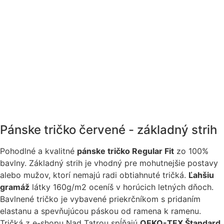
Pánske tričko červené - základný strih
Pohodlné a kvalitné
pánske tričko Regular Fit
zo 100%
bavlny. Základný strih je vhodný pre mohutnejšie postavy
alebo mužov, ktorí nemajú radi obtiahnuté tričká.
Ľahšiu
gramáž
látky 160g/m2 oceníš v horúcich letných dňoch.
Bavlnené tričko je vybavené priekrčníkom s pridaním
elastanu a spevňujúcou páskou od ramena k ramenu.
Tričká z e-shopu Nad Tatrou spĺňajú
OEKO-TEX Štandard