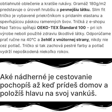
obtiahnuté oblečenie a kratšie rukávy. Gramáž 180g/m2
predstavuje o úroveň hrubšiu a
pevnejšiu látku.
Slim fit
tričko je vybavené priekrčníkom s pridaním elastanu a
spevňujúcou páskou ramenných švov. Tričká z e-shopu
Nad Tatrou spĺňajú
OEKO-TEX Štandard 100
– pri ich
výrobe neboli použité zdraviu škodlivé látky. Odporúčame
prať ručne na 40°C a
žehliť z vnútornej strany,
nikdy nie
cez potlač. Tričko si tak zachová pestré farby a potlač
vydrží nepoškodená niekoľko rokov.
Aké nádherné je cestovanie
pochopíš až keď prídeš domov a
položíš hlavu na svoj vankúš.