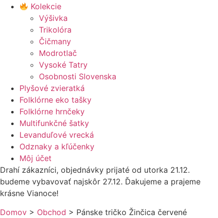
Kolekcie
Výšivka
Trikolóra
Čičmany
Modrotlač
Vysoké Tatry
Osobnosti Slovenska
Plyšové zvieratká
Folklórne eko tašky
Folklórne hrnčeky
Multifunkčné šatky
Levanduľové vrecká
Odznaky a kľúčenky
Môj účet
Drahí zákazníci, objednávky prijaté od utorka 21.12.
budeme vybavovať najskôr 27.12. Ďakujeme a prajeme
krásne Vianoce!
Domov
>
Obchod
>
Pánske tričko Žinčica červené