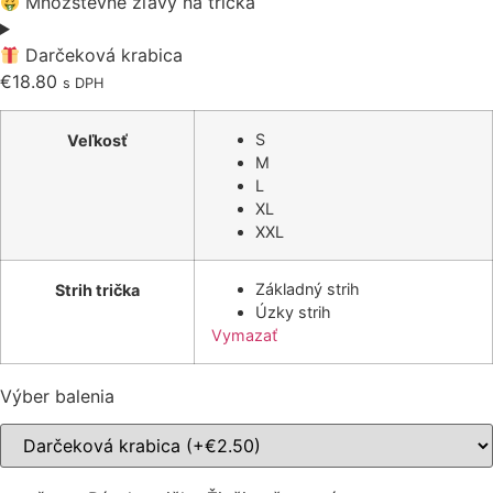
Množstevné zľavy na tričká
Darčeková krabica
€
18.80
s DPH
S
Veľkosť
M
L
XL
XXL
Základný strih
Strih trička
Úzky strih
Vymazať
Výber balenia