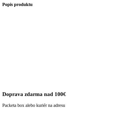
Vtipné
Popis produktu
tričko
nemali
červené
Doprava zdarma nad 100€
Packeta box alebo kuriér na adresu