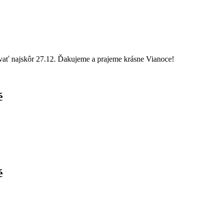
vať najskôr 27.12. Ďakujeme a prajeme krásne Vianoce!
é
é