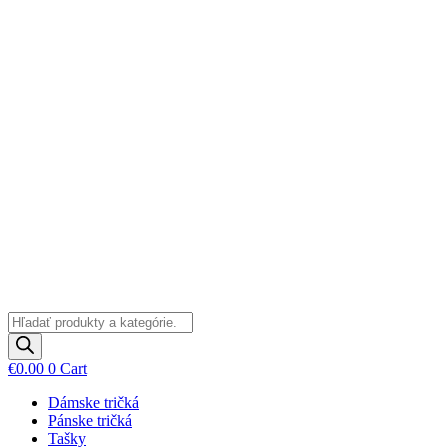
Preskočiť
na
obsah
Products
search
€
0.00
0
Cart
Dámske tričká
Pánske tričká
Tašky