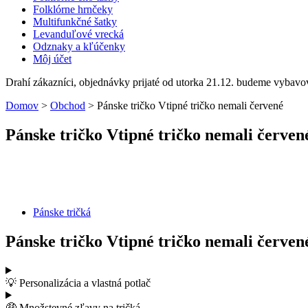
Folklórne hrnčeky
Multifunkčné šatky
Levanduľové vrecká
Odznaky a kľúčenky
Môj účet
Drahí zákazníci, objednávky prijaté od utorka 21.12. budeme vybavo
Domov
>
Obchod
>
Pánske tričko Vtipné tričko nemali červené
Pánske tričko Vtipné tričko nemali červen
Pánske tričká
Pánske tričko Vtipné tričko nemali červen
💡 Personalizácia a vlastná potlač
🤑 Množstevné zľavy na tričká