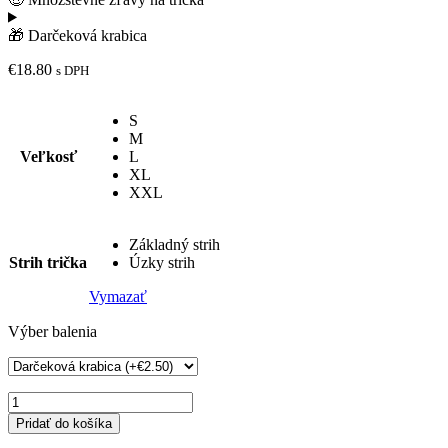
🎁 Darčeková krabica
€
18.80
s DPH
S
M
Veľkosť
L
XL
XXL
Základný strih
Strih trička
Úzky strih
Vymazať
Výber balenia
množstvo
Pánske
Pridať do košíka
tričko