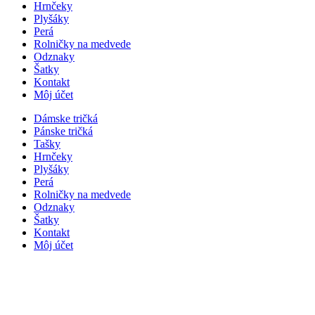
Hrnčeky
Plyšáky
Perá
Rolničky na medvede
Odznaky
Šatky
Kontakt
Môj účet
Dámske tričká
Pánske tričká
Tašky
Hrnčeky
Plyšáky
Perá
Rolničky na medvede
Odznaky
Šatky
Kontakt
Môj účet