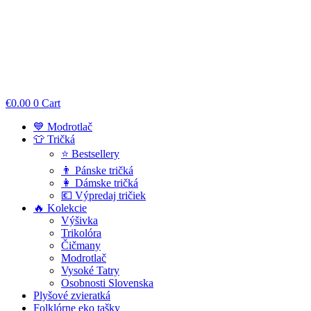
€
0.00
0
Cart
💙 Modrotlač
👕 Tričká
⭐ Bestsellery
👨 Pánske tričká
👩 Dámske tričká
💶 Výpredaj tričiek
🔥 Kolekcie
Výšivka
Trikolóra
Čičmany
Modrotlač
Vysoké Tatry
Osobnosti Slovenska
Plyšové zvieratká
Folklórne eko tašky