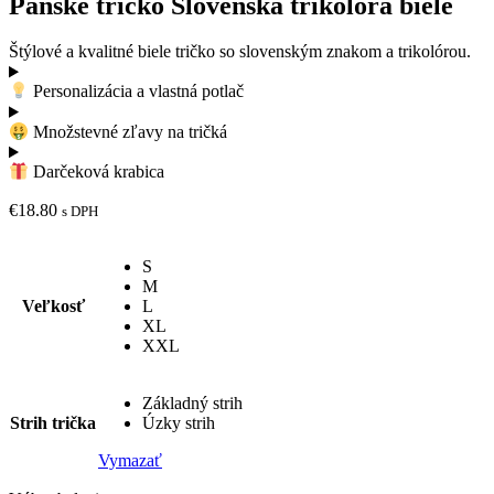
Pánske tričko Slovenská trikolóra biele
Štýlové a kvalitné biele tričko so slovenským znakom a trikolórou.
Personalizácia a vlastná potlač
Množstevné zľavy na tričká
Darčeková krabica
€
18.80
s DPH
S
M
Veľkosť
L
XL
XXL
Základný strih
Strih trička
Úzky strih
Vymazať