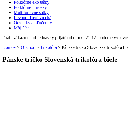
Folklórne eko tašky
Folklórne hrnčeky
Multifunkčné šatky
Levanduľové vrecká
Odznaky a kľúčenky
Môj účet
Drahí zákazníci, objednávky prijaté od utorka 21.12. budeme vybavo
Domov
>
Obchod
>
Trikolóra
>
Pánske tričko Slovenská trikolóra bi
Pánske tričko Slovenská trikolóra biele