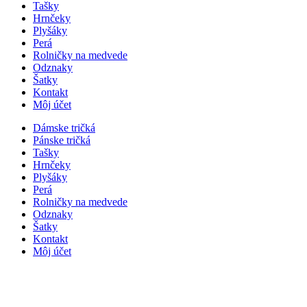
Tašky
Hrnčeky
Plyšáky
Perá
Rolničky na medvede
Odznaky
Šatky
Kontakt
Môj účet
Dámske tričká
Pánske tričká
Tašky
Hrnčeky
Plyšáky
Perá
Rolničky na medvede
Odznaky
Šatky
Kontakt
Môj účet