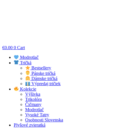
€
0.00
0
Cart
Modrotlač
Tričká
Bestsellery
Pánske tričká
Dámske tričká
Výpredaj tričiek
Kolekcie
Výšivka
Trikolóra
Čičmany
Modrotlač
Vysoké Tatry
Osobnosti Slovenska
Plyšové zvieratká