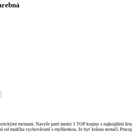
arebná
torickými mestami. Navyše patrí medzi 3 TOP krajiny s najkrajšími žen
y sú od malička vychovávané s myšlienkou, že byť krásna nestačí. Pracu