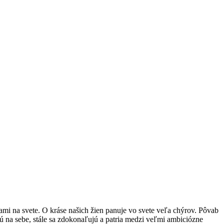
ami na svete. O kráse našich žien panuje vo svete veľa chýrov. Pôvab
jú na sebe, stále sa zdokonaľujú a patria medzi veľmi ambiciózne