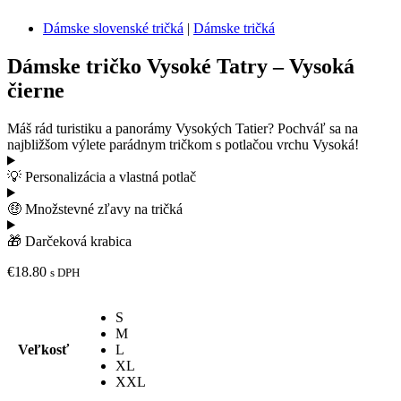
Dámske slovenské tričká
|
Dámske tričká
Dámske tričko Vysoké Tatry – Vysoká
čierne
Máš rád turistiku a panorámy Vysokých Tatier? Pochváľ sa na
najbližšom výlete parádnym tričkom s potlačou vrchu Vysoká!
💡 Personalizácia a vlastná potlač
🤑 Množstevné zľavy na tričká
🎁 Darčeková krabica
€
18.80
s DPH
S
M
Veľkosť
L
XL
XXL