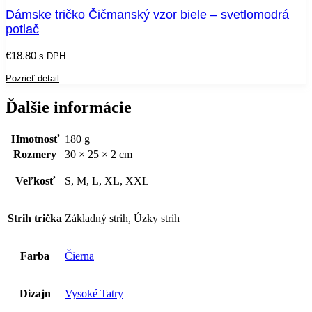
Dámske tričko Čičmanský vzor biele – svetlomodrá
potlač
€
18.80
s DPH
Pozrieť detail
Ďalšie informácie
Hmotnosť
180 g
Rozmery
30 × 25 × 2 cm
Veľkosť
S, M, L, XL, XXL
Strih trička
Základný strih, Úzky strih
Farba
Čierna
Dizajn
Vysoké Tatry