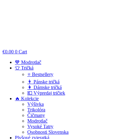
€
0.00
0
Cart
💙 Modrotlač
👕 Tričká
⭐ Bestsellery
👨 Pánske tričká
👩 Dámske tričká
💶 Výpredaj tričiek
🔥 Kolekcie
Výšivka
Trikolóra
Čičmany
Modrotlač
Vysoké Tatry
Osobnosti Slovenska
Plyšové zvieratká