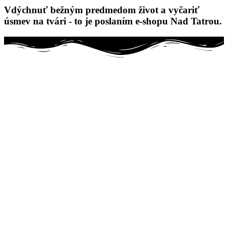
Vdýchnuť bežným predmedom život a vyčariť
úsmev na tvári - to je poslaním e-shopu Nad Tatrou.