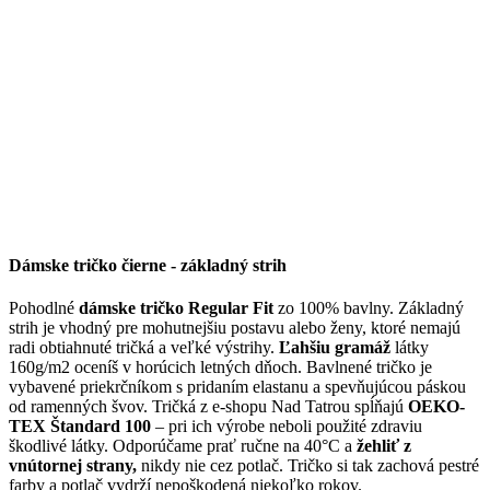
Dámske tričko čierne - základný strih
Pohodlné
dámske tričko Regular Fit
zo 100% bavlny. Základný
strih je vhodný pre mohutnejšiu postavu alebo ženy, ktoré nemajú
radi obtiahnuté tričká a veľké výstrihy.
Ľahšiu gramáž
látky
160g/m2 oceníš v horúcich letných dňoch. Bavlnené tričko je
vybavené priekrčníkom s pridaním elastanu a spevňujúcou páskou
od ramenných švov. Tričká z e-shopu Nad Tatrou spĺňajú
OEKO-
TEX Štandard 100
– pri ich výrobe neboli použité zdraviu
škodlivé látky. Odporúčame prať ručne na 40°C a
žehliť z
vnútornej strany,
nikdy nie cez potlač. Tričko si tak zachová pestré
farby a potlač vydrží nepoškodená niekoľko rokov.