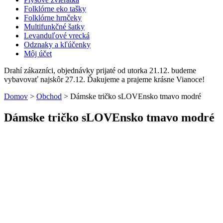
Folklórne eko tašky
Folklórne hrnčeky
Multifunkčné šatky
Levanduľové vrecká
Odznaky a kľúčenky
Môj účet
Drahí zákazníci, objednávky prijaté od utorka 21.12. budeme
vybavovať najskôr 27.12. Ďakujeme a prajeme krásne Vianoce!
Domov
>
Obchod
>
Dámske tričko sLOVEnsko tmavo modré
Dámske tričko sLOVEnsko tmavo modré