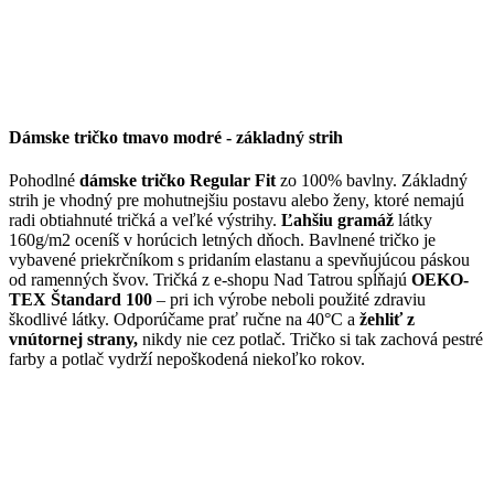
Dámske tričko tmavo modré - základný strih
Pohodlné
dámske tričko Regular Fit
zo 100% bavlny. Základný
strih je vhodný pre mohutnejšiu postavu alebo ženy, ktoré nemajú
radi obtiahnuté tričká a veľké výstrihy.
Ľahšiu gramáž
látky
160g/m2 oceníš v horúcich letných dňoch. Bavlnené tričko je
vybavené priekrčníkom s pridaním elastanu a spevňujúcou páskou
od ramenných švov. Tričká z e-shopu Nad Tatrou spĺňajú
OEKO-
TEX Štandard 100
– pri ich výrobe neboli použité zdraviu
škodlivé látky. Odporúčame prať ručne na 40°C a
žehliť z
vnútornej strany,
nikdy nie cez potlač. Tričko si tak zachová pestré
farby a potlač vydrží nepoškodená niekoľko rokov.