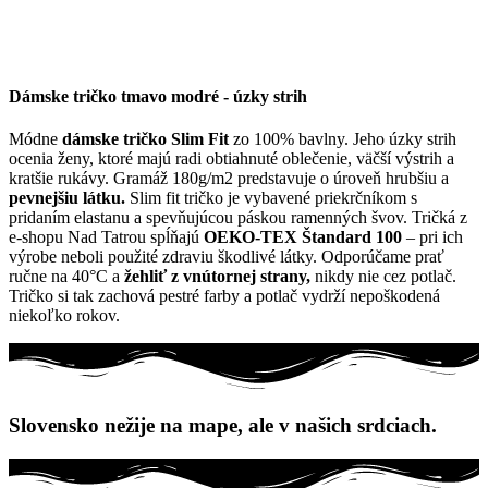
Dámske tričko tmavo modré - úzky strih
Módne
dámske tričko Slim Fit
zo 100% bavlny. Jeho úzky strih
ocenia ženy, ktoré majú radi obtiahnuté oblečenie, väčší výstrih a
kratšie rukávy. Gramáž 180g/m2 predstavuje o úroveň hrubšiu a
pevnejšiu látku.
Slim fit tričko je vybavené priekrčníkom s
pridaním elastanu a spevňujúcou páskou ramenných švov. Tričká z
e-shopu Nad Tatrou spĺňajú
OEKO-TEX Štandard 100
– pri ich
výrobe neboli použité zdraviu škodlivé látky. Odporúčame prať
ručne na 40°C a
žehliť z vnútornej strany,
nikdy nie cez potlač.
Tričko si tak zachová pestré farby a potlač vydrží nepoškodená
niekoľko rokov.
Slovensko nežije na mape, ale v našich srdciach.