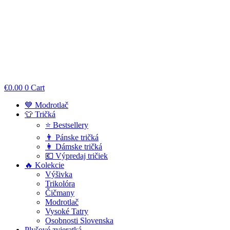
€
0.00
0
Cart
💙 Modrotlač
👕 Tričká
⭐ Bestsellery
👨 Pánske tričká
👩 Dámske tričká
💶 Výpredaj tričiek
🔥 Kolekcie
Výšivka
Trikolóra
Čičmany
Modrotlač
Vysoké Tatry
Osobnosti Slovenska
Plyšové zvieratká