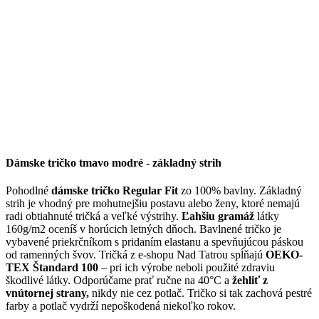
Dámske tričko tmavo modré - základný strih
Pohodlné
dámske tričko Regular Fit
zo 100% bavlny. Základný
strih je vhodný pre mohutnejšiu postavu alebo ženy, ktoré nemajú
radi obtiahnuté tričká a veľké výstrihy.
Ľahšiu gramáž
látky
160g/m2 oceníš v horúcich letných dňoch. Bavlnené tričko je
vybavené priekrčníkom s pridaním elastanu a spevňujúcou páskou
od ramenných švov. Tričká z e-shopu Nad Tatrou spĺňajú
OEKO-
TEX Štandard 100
– pri ich výrobe neboli použité zdraviu
škodlivé látky. Odporúčame prať ručne na 40°C a
žehliť z
vnútornej strany,
nikdy nie cez potlač. Tričko si tak zachová pestré
farby a potlač vydrží nepoškodená niekoľko rokov.