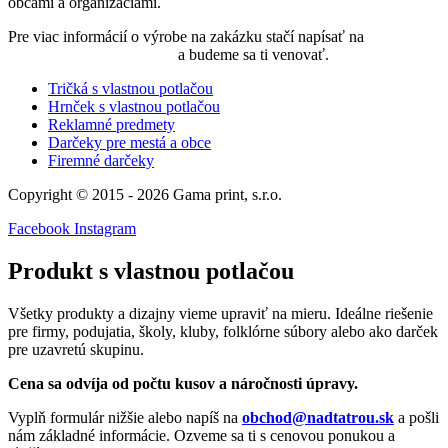
obcami a organizáciami.
Pre viac informácií o výrobe na zakázku stačí napísať na
objednavky@nadtatrou.sk
a budeme sa ti venovať.
Tričká s vlastnou potlačou
Hrnček s vlastnou potlačou
Reklamné predmety
Darčeky pre mestá a obce
Firemné darčeky
Copyright © 2015 - 2026 Gama print, s.r.o.
Facebook
Instagram
Produkt s vlastnou potlačou
Všetky produkty a dizajny vieme upraviť na mieru. Ideálne riešenie
pre firmy, podujatia, školy, kluby, folklórne súbory alebo ako darček
pre uzavretú skupinu.
Cena sa odvíja od počtu kusov a náročnosti úpravy.
Vyplň formulár nižšie alebo napíš na
obchod@nadtatrou.sk
a pošli
nám základné informácie. Ozveme sa ti s cenovou ponukou a