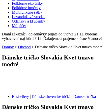
Folklórne eko tašky
Folklórne hrnčeky
Multifunkčné šatky
Levanduľové vrecká
Odznaky a kľúčenky
Môj účet
Drahí zákazníci, objednávky prijaté od utorka 21.12. budeme
vybavovať najskôr 27.12. Ďakujeme a prajeme krásne Vianoce!
Domov
>
Obchod
>
Dámske tričko Slovakia Kvet tmavo modré
Dámske tričko Slovakia Kvet tmavo
modré
Bestsellery
|
Dámske slovenské tričká
|
Dámske tričká
Dámske tričko Slovakia Kvet tmavo