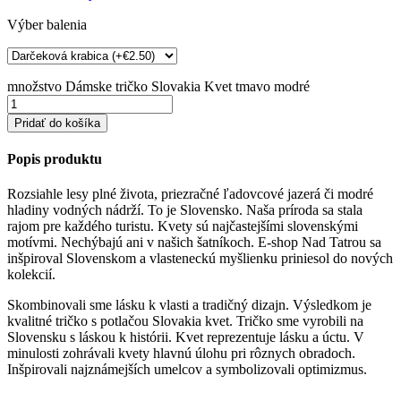
Výber balenia
množstvo Dámske tričko Slovakia Kvet tmavo modré
Pridať do košíka
Popis produktu
Rozsiahle lesy plné života, priezračné ľadovcové jazerá či modré
hladiny vodných nádrží. To je Slovensko. Naša príroda sa stala
rajom pre každého turistu. Kvety sú najčastejšími slovenskými
motívmi. Nechýbajú ani v našich šatníkoch. E-shop Nad Tatrou sa
inšpiroval Slovenskom a vlasteneckú myšlienku priniesol do nových
kolekcií.
Skombinovali sme lásku k vlasti a tradičný dizajn. Výsledkom je
kvalitné tričko s potlačou Slovakia kvet. Tričko sme vyrobili na
Slovensku s láskou k histórii. Kvet reprezentuje lásku a úctu. V
minulosti zohrávali kvety hlavnú úlohu pri rôznych obradoch.
Inšpirovali najznámejších umelcov a symbolizovali optimizmus.