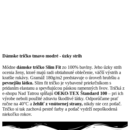
Dámske tričko tmavo modré - úzky strih
Módne
dámske tričko Slim Fit
zo 100% bavlny. Jeho úzky strih
ocenia ženy, ktoré majú radi obtiahnuté oblečenie, väčší výstrih a
kratšie rukávy. Gramáž 180g/m2 predstavuje o úroveň hrubšiu a
pevnejšiu látku.
Slim fit tričko je vybavené priekrčníkom s
pridaním elastanu a spevňujúcou páskou ramenných švov. Tričká z
e-shopu Nad Tatrou spĺňajú
OEKO-TEX Štandard 100
– pri ich
výrobe neboli použité zdraviu škodlivé látky. Odporúčame prať
ručne na 40°C a
žehliť z vnútornej strany,
nikdy nie cez potlač.
Tričko si tak zachová pestré farby a potlač vydrží nepoškodená
niekoľko rokov.