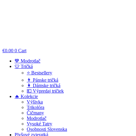
€
0.00
0
Cart
💙 Modrotlač
👕 Tričká
⭐ Bestsellery
👨 Pánske tričká
👩 Dámske tričká
💶 Výpredaj tričiek
🔥 Kolekcie
Výšivka
Trikolóra
Čičmany
Modrotlač
Vysoké Tatry
Osobnosti Slovenska
Plyšové zvieratká