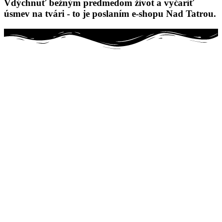
Vdýchnuť bežným predmedom život a vyčariť
úsmev na tvári - to je poslaním e-shopu Nad Tatrou.