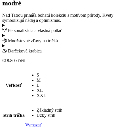
modré
Nad Tatrou prináša bohatú kolekciu s motívom prírody. Kvety
symbolizujú nádej a optimizmus.
💡 Personalizácia a vlastná potlač
🤑 Množstevné zľavy na tričká
🎁 Darčeková krabica
€
18.80
s DPH
S
M
Veľkosť
L
XL
XXL
Základný strih
Strih trička
Úzky strih
Vymazať