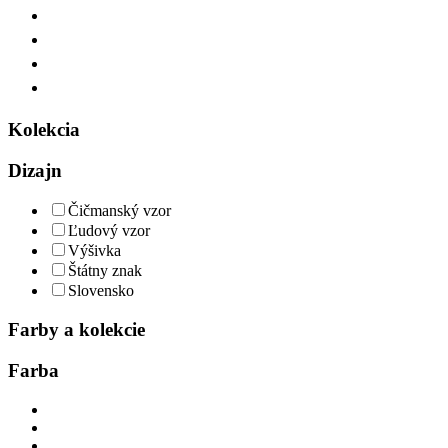
Kolekcia
Dizajn
Čičmanský vzor
Ľudový vzor
Výšivka
Štátny znak
Slovensko
Farby a kolekcie
Farba