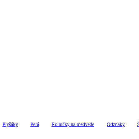
Plyšáky
Perá
Rolničky na medvede
Odznaky