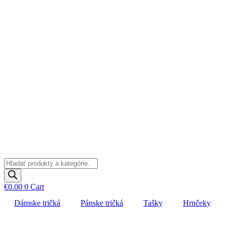
Preskočiť
na
obsah
Products
search
€
0.00
0
Cart
Dámske tričká
Pánske tričká
Tašky
Hrnčeky