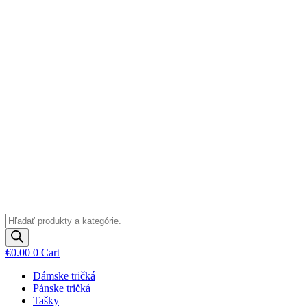
Preskočiť
na
obsah
Products
search
€
0.00
0
Cart
Dámske tričká
Pánske tričká
Tašky