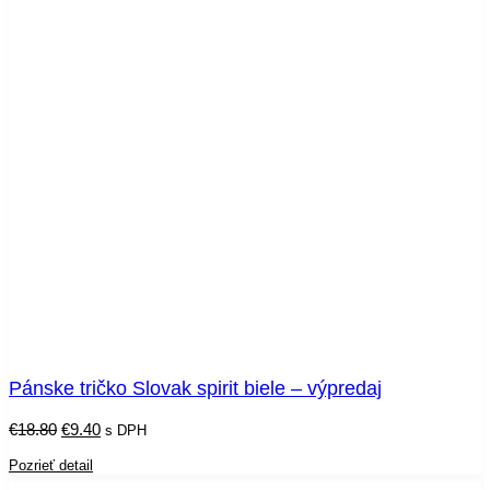
Pánske tričko Slovak spirit biele – výpredaj
Pôvodná
Aktuálna
€
18.80
€
9.40
s DPH
cena
cena
bola:
je:
Pozrieť detail
€18.80.
€9.40.