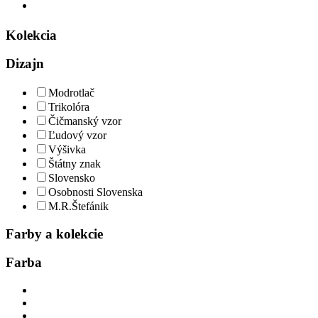
Kolekcia
Dizajn
Modrotlač
Trikolóra
Čičmanský vzor
Ľudový vzor
Výšivka
Štátny znak
Slovensko
Osobnosti Slovenska
M.R.Štefánik
Farby a kolekcie
Farba