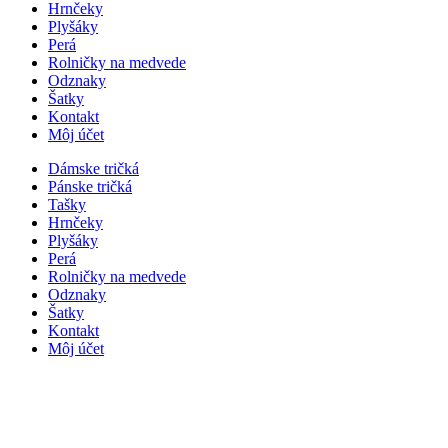
Hrnčeky
Plyšáky
Perá
Rolničky na medvede
Odznaky
Šatky
Kontakt
Môj účet
Dámske tričká
Pánske tričká
Tašky
Hrnčeky
Plyšáky
Perá
Rolničky na medvede
Odznaky
Šatky
Kontakt
Môj účet