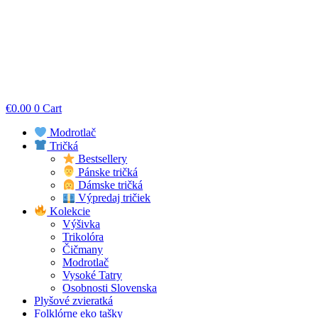
€
0.00
0
Cart
Modrotlač
Tričká
Bestsellery
Pánske tričká
Dámske tričká
Výpredaj tričiek
Kolekcie
Výšivka
Trikolóra
Čičmany
Modrotlač
Vysoké Tatry
Osobnosti Slovenska
Plyšové zvieratká
Folklórne eko tašky